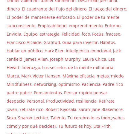
Daniel Goleman
,
daniel kahneman
,
Desarrollo personal
,
dinero
,
El cuadrante del flujo del dinero
,
El juego del dinero
,
El poder de mantenerse enfocado
,
El poder de tu mente
subconsciente
,
Empleabilidad
,
emprendimiento
,
Entorno
,
Envidia
,
Equipo
,
estrategia
,
Felicidad
,
foco
,
Focus
,
fracaso
,
Francisco Alcaide
,
Gratitud
,
Guía para invertir
,
Hábitos
,
Hablar en público
,
Harv Eker
,
Inteligencia emocional
,
jack
canfield
,
James Allen
,
Joseph Murphy
,
Laura Chica
,
Les
Hewitt
,
liderazgo
,
Los secretos de la mente millonaria
,
Marca
,
Mark Victor Hansen
,
Máxima eficacia
,
metas
,
miedo
,
Mindfulness
,
networking
,
optimismo
,
Paciencia
,
Padre rico
padre pobre
,
Pensamientos
,
Pensar rápido pensar
despacio
,
Personal
,
Productividad
,
resiliencia
,
Retírate
joven; retírate rico
,
Robert Kiyosaki
,
Sarah-Jane Blakemore
,
Sexo
,
Sharon Lechter
,
Talento
,
Tu cerebro lo es todo ¿sabes
cómo y por qué decides?
,
Tu futuro es hoy
,
Uta Frith
,