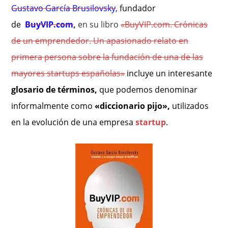
Gustavo García Brusilovsky
,
fundador
de
BuyVIP.com
,
en su libro
«BuyVIP.com. Crónicas
de un emprendedor. Un apasionado relato en
primera persona sobre la fundación de una de las
mayores startups españolas»
incluye un interesante
glosario de términos,
que podemos denominar
informalmente como
«diccionario pijo»,
utilizados
en
la evolución de una empresa
startup
.