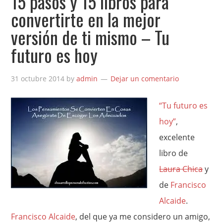
15 pasos y 15 libros para
convertirte en la mejor
versión de ti mismo – Tu
futuro es hoy
31 octubre 2014
by
admin
Dejar un comentario
“Tu futuro es
hoy”
,
excelente
libro de
Laura Chica
y
de
Francisco
Alcaide
.
Francisco Alcaide
, del que ya me considero un amigo,