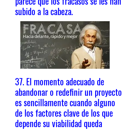
parece que los fracasos se les han
subido a la cabeza.
37. El momento adecuado de
abandonar o redefinir un proyecto
es sencillamente cuando alguno
de los factores clave de los que
depende su viabilidad queda