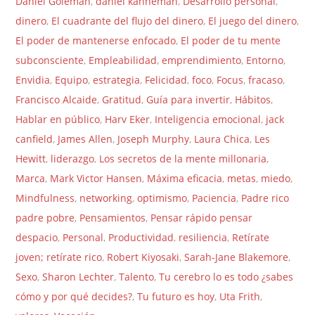
Daniel Goleman
,
daniel kahneman
,
Desarrollo personal
,
dinero
,
El cuadrante del flujo del dinero
,
El juego del dinero
,
El poder de mantenerse enfocado
,
El poder de tu mente
subconsciente
,
Empleabilidad
,
emprendimiento
,
Entorno
,
Envidia
,
Equipo
,
estrategia
,
Felicidad
,
foco
,
Focus
,
fracaso
,
Francisco Alcaide
,
Gratitud
,
Guía para invertir
,
Hábitos
,
Hablar en público
,
Harv Eker
,
Inteligencia emocional
,
jack
canfield
,
James Allen
,
Joseph Murphy
,
Laura Chica
,
Les
Hewitt
,
liderazgo
,
Los secretos de la mente millonaria
,
Marca
,
Mark Victor Hansen
,
Máxima eficacia
,
metas
,
miedo
,
Mindfulness
,
networking
,
optimismo
,
Paciencia
,
Padre rico
padre pobre
,
Pensamientos
,
Pensar rápido pensar
despacio
,
Personal
,
Productividad
,
resiliencia
,
Retírate
joven; retírate rico
,
Robert Kiyosaki
,
Sarah-Jane Blakemore
,
Sexo
,
Sharon Lechter
,
Talento
,
Tu cerebro lo es todo ¿sabes
cómo y por qué decides?
,
Tu futuro es hoy
,
Uta Frith
,