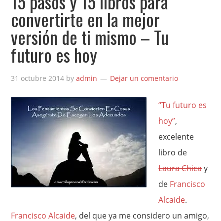
15 pasos y 15 libros para
convertirte en la mejor
versión de ti mismo – Tu
futuro es hoy
31 octubre 2014
by
admin
Dejar un comentario
“Tu futuro es
hoy”
,
excelente
libro de
Laura Chica
y
de
Francisco
Alcaide
.
Francisco Alcaide
, del que ya me considero un amigo,