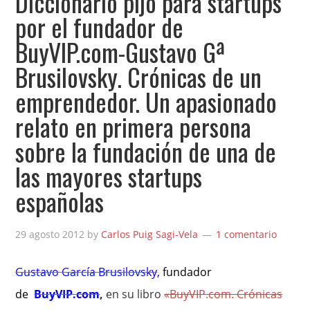
Diccionario pijo para startups
por el fundador de
BuyVIP.com-Gustavo Gª
Brusilovsky. Crónicas de un
emprendedor. Un apasionado
relato en primera persona
sobre la fundación de una de
las mayores startups
españolas
29 agosto 2012
by
Carlos Puig Sagi-Vela
1 comentario
Gustavo García Brusilovsky
,
fundador
de
BuyVIP.com
,
en su libro
«BuyVIP.com. Crónicas