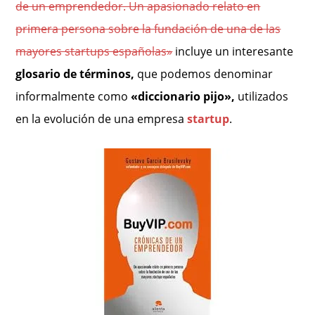
de un emprendedor. Un apasionado relato en
primera persona sobre la fundación de una de las
mayores startups españolas»
incluye un interesante
glosario de términos,
que podemos denominar
informalmente como
«diccionario pijo»,
utilizados
en
la evolución de una empresa
startup
.