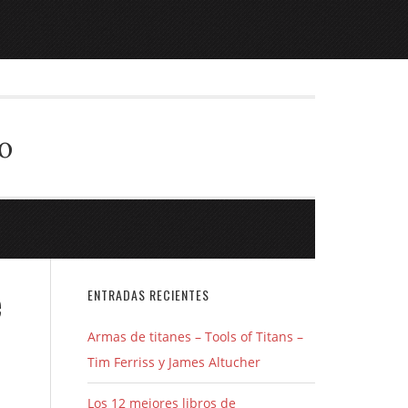
o
e
ENTRADAS RECIENTES
Armas de titanes – Tools of Titans –
Tim Ferriss y James Altucher
Los 12 mejores libros de