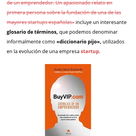
de un emprendedor. Un apasionado relato en
primera persona sobre la fundación de una de las
mayores startups españolas»
incluye un interesante
glosario de términos,
que podemos denominar
informalmente como
«diccionario pijo»,
utilizados
en
la evolución de una empresa
startup
.