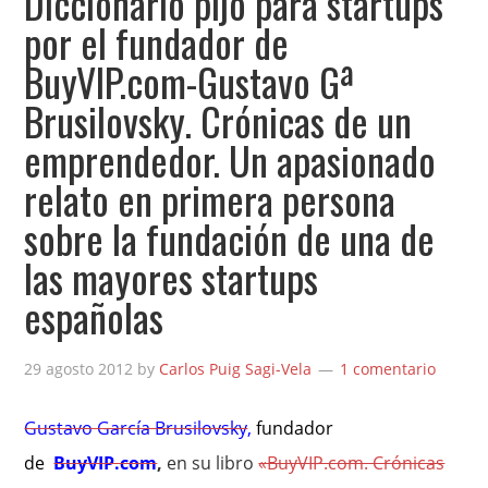
Diccionario pijo para startups
por el fundador de
BuyVIP.com-Gustavo Gª
Brusilovsky. Crónicas de un
emprendedor. Un apasionado
relato en primera persona
sobre la fundación de una de
las mayores startups
españolas
29 agosto 2012
by
Carlos Puig Sagi-Vela
1 comentario
Gustavo García Brusilovsky
,
fundador
de
BuyVIP.com
,
en su libro
«BuyVIP.com. Crónicas