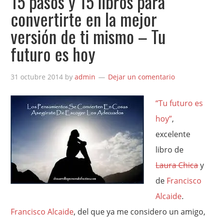
15 pasos y 15 libros para
convertirte en la mejor
versión de ti mismo – Tu
futuro es hoy
31 octubre 2014
by
admin
Dejar un comentario
“Tu futuro es
hoy”
,
excelente
libro de
Laura Chica
y
de
Francisco
Alcaide
.
Francisco Alcaide
, del que ya me considero un amigo,