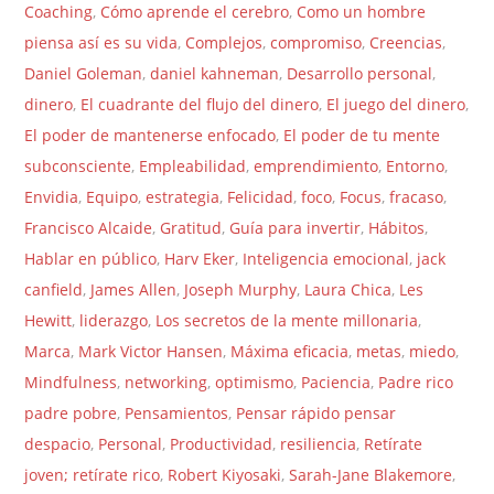
Coaching
,
Cómo aprende el cerebro
,
Como un hombre
piensa así es su vida
,
Complejos
,
compromiso
,
Creencias
,
Daniel Goleman
,
daniel kahneman
,
Desarrollo personal
,
dinero
,
El cuadrante del flujo del dinero
,
El juego del dinero
,
El poder de mantenerse enfocado
,
El poder de tu mente
subconsciente
,
Empleabilidad
,
emprendimiento
,
Entorno
,
Envidia
,
Equipo
,
estrategia
,
Felicidad
,
foco
,
Focus
,
fracaso
,
Francisco Alcaide
,
Gratitud
,
Guía para invertir
,
Hábitos
,
Hablar en público
,
Harv Eker
,
Inteligencia emocional
,
jack
canfield
,
James Allen
,
Joseph Murphy
,
Laura Chica
,
Les
Hewitt
,
liderazgo
,
Los secretos de la mente millonaria
,
Marca
,
Mark Victor Hansen
,
Máxima eficacia
,
metas
,
miedo
,
Mindfulness
,
networking
,
optimismo
,
Paciencia
,
Padre rico
padre pobre
,
Pensamientos
,
Pensar rápido pensar
despacio
,
Personal
,
Productividad
,
resiliencia
,
Retírate
joven; retírate rico
,
Robert Kiyosaki
,
Sarah-Jane Blakemore
,