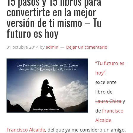
15 pasos y 15 libros para
convertirte en la mejor
versión de ti mismo – Tu
futuro es hoy
31 octubre 2014
by
admin
Dejar un comentario
“Tu futuro es
hoy”
,
excelente
libro de
Laura Chica
y
de
Francisco
Alcaide
.
Francisco Alcaide
, del que ya me considero un amigo,