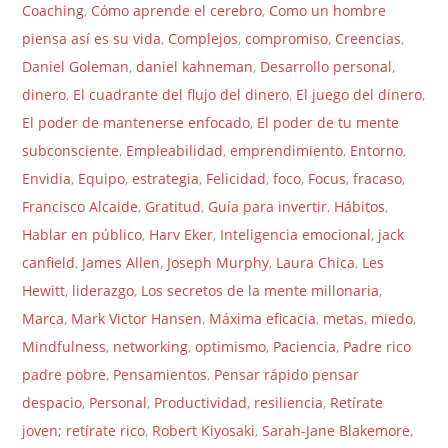
Coaching
,
Cómo aprende el cerebro
,
Como un hombre
piensa así es su vida
,
Complejos
,
compromiso
,
Creencias
,
Daniel Goleman
,
daniel kahneman
,
Desarrollo personal
,
dinero
,
El cuadrante del flujo del dinero
,
El juego del dinero
,
El poder de mantenerse enfocado
,
El poder de tu mente
subconsciente
,
Empleabilidad
,
emprendimiento
,
Entorno
,
Envidia
,
Equipo
,
estrategia
,
Felicidad
,
foco
,
Focus
,
fracaso
,
Francisco Alcaide
,
Gratitud
,
Guía para invertir
,
Hábitos
,
Hablar en público
,
Harv Eker
,
Inteligencia emocional
,
jack
canfield
,
James Allen
,
Joseph Murphy
,
Laura Chica
,
Les
Hewitt
,
liderazgo
,
Los secretos de la mente millonaria
,
Marca
,
Mark Victor Hansen
,
Máxima eficacia
,
metas
,
miedo
,
Mindfulness
,
networking
,
optimismo
,
Paciencia
,
Padre rico
padre pobre
,
Pensamientos
,
Pensar rápido pensar
despacio
,
Personal
,
Productividad
,
resiliencia
,
Retírate
joven; retírate rico
,
Robert Kiyosaki
,
Sarah-Jane Blakemore
,