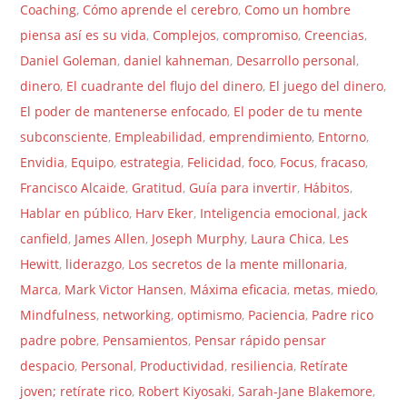
Coaching
,
Cómo aprende el cerebro
,
Como un hombre
piensa así es su vida
,
Complejos
,
compromiso
,
Creencias
,
Daniel Goleman
,
daniel kahneman
,
Desarrollo personal
,
dinero
,
El cuadrante del flujo del dinero
,
El juego del dinero
,
El poder de mantenerse enfocado
,
El poder de tu mente
subconsciente
,
Empleabilidad
,
emprendimiento
,
Entorno
,
Envidia
,
Equipo
,
estrategia
,
Felicidad
,
foco
,
Focus
,
fracaso
,
Francisco Alcaide
,
Gratitud
,
Guía para invertir
,
Hábitos
,
Hablar en público
,
Harv Eker
,
Inteligencia emocional
,
jack
canfield
,
James Allen
,
Joseph Murphy
,
Laura Chica
,
Les
Hewitt
,
liderazgo
,
Los secretos de la mente millonaria
,
Marca
,
Mark Victor Hansen
,
Máxima eficacia
,
metas
,
miedo
,
Mindfulness
,
networking
,
optimismo
,
Paciencia
,
Padre rico
padre pobre
,
Pensamientos
,
Pensar rápido pensar
despacio
,
Personal
,
Productividad
,
resiliencia
,
Retírate
joven; retírate rico
,
Robert Kiyosaki
,
Sarah-Jane Blakemore
,