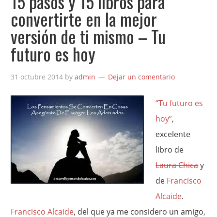
15 pasos y 15 libros para
convertirte en la mejor
versión de ti mismo – Tu
futuro es hoy
31 octubre 2014
by
admin
Dejar un comentario
“Tu futuro es
hoy”
,
excelente
libro de
Laura Chica
y
de
Francisco
Alcaide
.
Francisco Alcaide
, del que ya me considero un amigo,