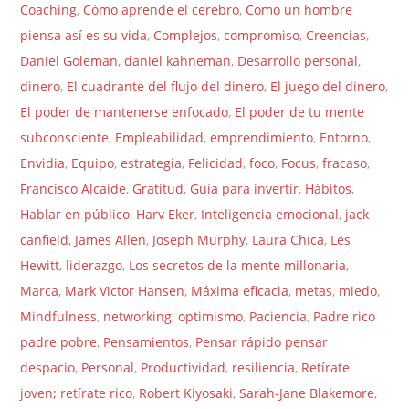
Coaching
,
Cómo aprende el cerebro
,
Como un hombre
piensa así es su vida
,
Complejos
,
compromiso
,
Creencias
,
Daniel Goleman
,
daniel kahneman
,
Desarrollo personal
,
dinero
,
El cuadrante del flujo del dinero
,
El juego del dinero
,
El poder de mantenerse enfocado
,
El poder de tu mente
subconsciente
,
Empleabilidad
,
emprendimiento
,
Entorno
,
Envidia
,
Equipo
,
estrategia
,
Felicidad
,
foco
,
Focus
,
fracaso
,
Francisco Alcaide
,
Gratitud
,
Guía para invertir
,
Hábitos
,
Hablar en público
,
Harv Eker
,
Inteligencia emocional
,
jack
canfield
,
James Allen
,
Joseph Murphy
,
Laura Chica
,
Les
Hewitt
,
liderazgo
,
Los secretos de la mente millonaria
,
Marca
,
Mark Victor Hansen
,
Máxima eficacia
,
metas
,
miedo
,
Mindfulness
,
networking
,
optimismo
,
Paciencia
,
Padre rico
padre pobre
,
Pensamientos
,
Pensar rápido pensar
despacio
,
Personal
,
Productividad
,
resiliencia
,
Retírate
joven; retírate rico
,
Robert Kiyosaki
,
Sarah-Jane Blakemore
,