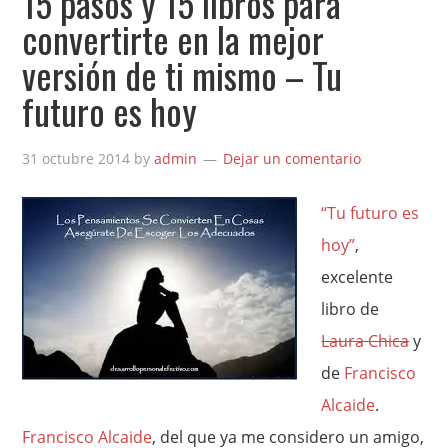
15 pasos y 15 libros para
convertirte en la mejor
versión de ti mismo – Tu
futuro es hoy
31 octubre 2014
by
admin
Dejar un comentario
“Tu futuro es
hoy”
,
excelente
libro de
Laura Chica
y
de
Francisco
Alcaide
.
Francisco Alcaide
, del que ya me considero un amigo,