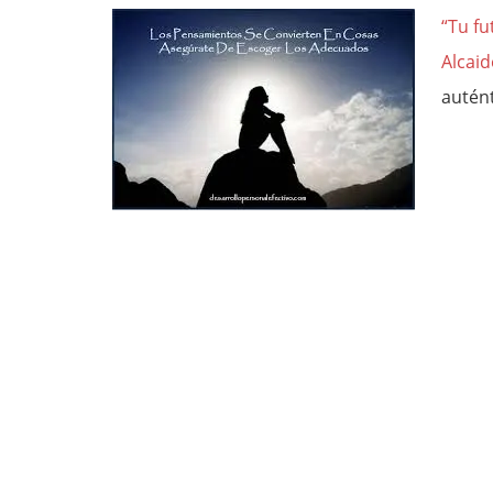
“Tu fu
Alcaid
autént