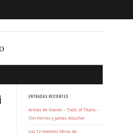
o
i
ENTRADAS RECIENTES
Armas de titanes – Tools of Titans –
Tim Ferriss y James Altucher
Los 12 mejores libros de