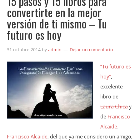
15 pasos y 15 libros para
convertirte en la mejor
versión de ti mismo – Tu
futuro es hoy
31 octubre 2014
by
admin
Dejar un comentario
“Tu futuro es
hoy”
,
excelente
libro de
Laura Chica
y
de
Francisco
Alcaide
.
Francisco Alcaide
, del que ya me considero un amigo,