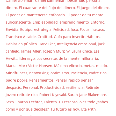
Daniel Goleman
,
daniel kahneman
,
Desarrollo personal
,
dinero
,
El cuadrante del flujo del dinero
,
El juego del dinero
,
El poder de mantenerse enfocado
,
El poder de tu mente
subconsciente
,
Empleabilidad
,
emprendimiento
,
Entorno
,
Envidia
,
Equipo
,
estrategia
,
Felicidad
,
foco
,
Focus
,
fracaso
,
Francisco Alcaide
,
Gratitud
,
Guía para invertir
,
Hábitos
,
Hablar en público
,
Harv Eker
,
Inteligencia emocional
,
jack
canfield
,
James Allen
,
Joseph Murphy
,
Laura Chica
,
Les
Hewitt
,
liderazgo
,
Los secretos de la mente millonaria
,
Marca
,
Mark Victor Hansen
,
Máxima eficacia
,
metas
,
miedo
,
Mindfulness
,
networking
,
optimismo
,
Paciencia
,
Padre rico
padre pobre
,
Pensamientos
,
Pensar rápido pensar
despacio
,
Personal
,
Productividad
,
resiliencia
,
Retírate
joven; retírate rico
,
Robert Kiyosaki
,
Sarah-Jane Blakemore
,
Sexo
,
Sharon Lechter
,
Talento
,
Tu cerebro lo es todo ¿sabes
cómo y por qué decides?
,
Tu futuro es hoy
,
Uta Frith
,