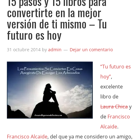
15 pasos y 15 libros para
convertirte en la mejor
versión de ti mismo – Tu
futuro es hoy
31 octubre 2014
by
admin
Dejar un comentario
“Tu futuro es
hoy”
,
excelente
libro de
Laura Chica
y
de
Francisco
Alcaide
.
Francisco Alcaide
, del que ya me considero un amigo,