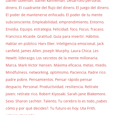
Daniel Goleman
,
daniel kahneman
,
Desarrollo personal
,
dinero
,
El cuadrante del flujo del dinero
,
El juego del dinero
,
El poder de mantenerse enfocado
,
El poder de tu mente
subconsciente
,
Empleabilidad
,
emprendimiento
,
Entorno
,
Envidia
,
Equipo
,
estrategia
,
Felicidad
,
foco
,
Focus
,
fracaso
,
Francisco Alcaide
,
Gratitud
,
Guía para invertir
,
Hábitos
,
Hablar en público
,
Harv Eker
,
Inteligencia emocional
,
jack
canfield
,
James Allen
,
Joseph Murphy
,
Laura Chica
,
Les
Hewitt
,
liderazgo
,
Los secretos de la mente millonaria
,
Marca
,
Mark Victor Hansen
,
Máxima eficacia
,
metas
,
miedo
,
Mindfulness
,
networking
,
optimismo
,
Paciencia
,
Padre rico
padre pobre
,
Pensamientos
,
Pensar rápido pensar
despacio
,
Personal
,
Productividad
,
resiliencia
,
Retírate
joven; retírate rico
,
Robert Kiyosaki
,
Sarah-Jane Blakemore
,
Sexo
,
Sharon Lechter
,
Talento
,
Tu cerebro lo es todo ¿sabes
cómo y por qué decides?
,
Tu futuro es hoy
,
Uta Frith
,