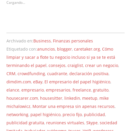
Cargando...
Archivado en:
Business
,
Finanzas personales
Etiquetado con:
anuncios
,
blogger
,
caretaker.org
,
Cómo
limpiar y sacar a flote tu negocio incluso si ya se te está
terminando el papel
,
consejos
,
craiglist
,
crear un negocio
,
CRM
,
crowdfunding
,
cuadrante
,
declaración positiva
,
dimdim.com
,
eBay
,
El empresario del papel higiénico
,
elance
,
empresario
,
empresarios
,
freelance
,
gratuito
,
housecarer.com
,
housesitter
,
linkedin
,
meetup
,
mike
michalowicz
,
Montar una empresa sin apenas recursos
,
networking
,
papel higiénico
,
precio fijo
,
publicidad
,
publicidad gratuita
,
reuniones virtuales
,
Skype
,
sociedad
limitada
,
trabajador autónomo
,
trucos
,
VoIP
,
wordpress
,