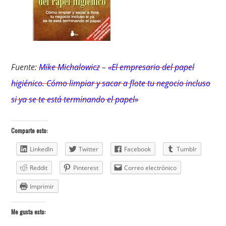
Fuente:
Mike Michalowicz
–
«El empresario del papel
higiénico. Cómo limpiar y sacar a flote tu negocio incluso
si ya se te está terminando el papel»
Comparte esto:
LinkedIn
Twitter
Facebook
Tumblr
Reddit
Pinterest
Correo electrónico
Imprimir
Me gusta esto: