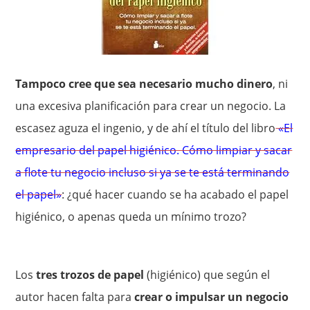
Tampoco cree que sea necesario mucho dinero
, ni
una excesiva planificación para crear un negocio. La
escasez aguza el ingenio, y de ahí el título del libro
«El
empresario del papel higiénico. Cómo limpiar y sacar
a flote tu negocio incluso si ya se te está terminando
el papel»
: ¿qué hacer cuando se ha acabado el papel
higiénico, o apenas queda un mínimo trozo?
Los
tres trozos de papel
(higiénico) que según el
autor hacen falta para
crear o impulsar un negocio