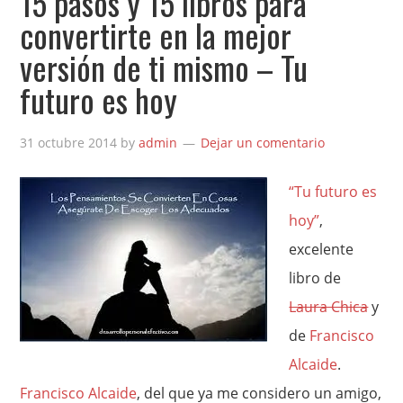
15 pasos y 15 libros para
convertirte en la mejor
versión de ti mismo – Tu
futuro es hoy
31 octubre 2014
by
admin
Dejar un comentario
“Tu futuro es
hoy”
,
excelente
libro de
Laura Chica
y
de
Francisco
Alcaide
.
Francisco Alcaide
, del que ya me considero un amigo,