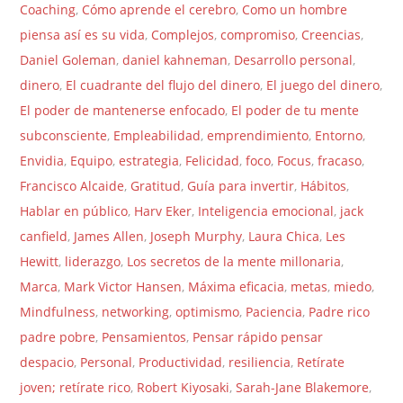
Coaching
,
Cómo aprende el cerebro
,
Como un hombre
piensa así es su vida
,
Complejos
,
compromiso
,
Creencias
,
Daniel Goleman
,
daniel kahneman
,
Desarrollo personal
,
dinero
,
El cuadrante del flujo del dinero
,
El juego del dinero
,
El poder de mantenerse enfocado
,
El poder de tu mente
subconsciente
,
Empleabilidad
,
emprendimiento
,
Entorno
,
Envidia
,
Equipo
,
estrategia
,
Felicidad
,
foco
,
Focus
,
fracaso
,
Francisco Alcaide
,
Gratitud
,
Guía para invertir
,
Hábitos
,
Hablar en público
,
Harv Eker
,
Inteligencia emocional
,
jack
canfield
,
James Allen
,
Joseph Murphy
,
Laura Chica
,
Les
Hewitt
,
liderazgo
,
Los secretos de la mente millonaria
,
Marca
,
Mark Victor Hansen
,
Máxima eficacia
,
metas
,
miedo
,
Mindfulness
,
networking
,
optimismo
,
Paciencia
,
Padre rico
padre pobre
,
Pensamientos
,
Pensar rápido pensar
despacio
,
Personal
,
Productividad
,
resiliencia
,
Retírate
joven; retírate rico
,
Robert Kiyosaki
,
Sarah-Jane Blakemore
,