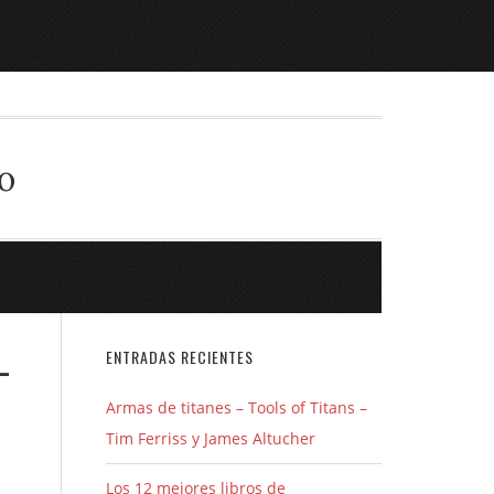
o
-
ENTRADAS RECIENTES
Armas de titanes – Tools of Titans –
Tim Ferriss y James Altucher
Los 12 mejores libros de