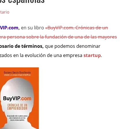
tario
VIP.com
,
en su libro
«BuyVIP.com. Crónicas de un
ra persona sobre la fundación de una de las mayores
osario de términos,
que podemos denominar
lizados en
la evolución de una empresa
startup
.