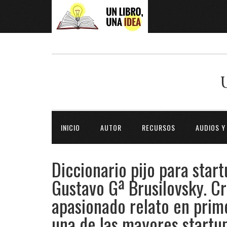
INICIO
AUTOR
RECURSOS
AUDIOS Y
Diccionario pijo para star
Gustavo Gª Brusilovsky. C
apasionado relato en prim
una de las mayores startu