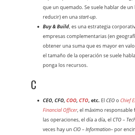
que un quemado. Se suele hablar de un
reducir) en una
start-up
.
Buy & Build
, es una estrategia corporat
empresas complementarias (en geografía
obtener una suma que es mayor en valor 
el tamaño de la operación se suele habl
ponga los recursos.
C
CEO, CFO,
COO
,
CTO
, etc.
El
CEO
o
Chief E
Financial Officer
, el máximo responsable f
las operaciones, el día a día, el
CTO
–
Tec
veces hay un
CIO
–
Information
– por encim