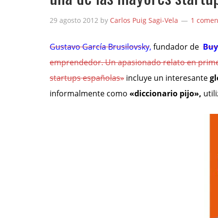
29 agosto 2012
by
Carlos Puig Sagi-Vela
1 comen
Gustavo García Brusilovsky
,
fundador de
Buy
emprendedor. Un apasionado relato en prime
startups españolas»
incluye un interesante
gl
informalmente como
«diccionario pijo»,
uti