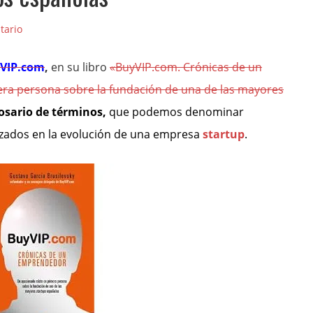
tario
VIP.com
,
en su libro
«BuyVIP.com. Crónicas de un
ra persona sobre la fundación de una de las mayores
osario de términos,
que podemos denominar
lizados en
la evolución de una empresa
startup
.