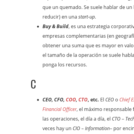
que un quemado. Se suele hablar de un
reducir) en una
start-up
.
Buy & Build
, es una estrategia corporat
empresas complementarias (en geografía
obtener una suma que es mayor en valor 
el tamaño de la operación se suele habl
ponga los recursos.
C
CEO, CFO,
COO
,
CTO
, etc.
El
CEO
o
Chief E
Financial Officer
, el máximo responsable f
las operaciones, el día a día, el
CTO
–
Tec
veces hay un
CIO
–
Information
– por encim