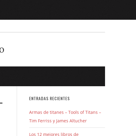
o
-
ENTRADAS RECIENTES
Armas de titanes – Tools of Titans –
Tim Ferriss y James Altucher
Los 12 mejores libros de