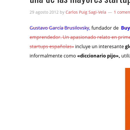
29 agosto 2012
by
Carlos Puig Sagi-Vela
1 comen
Gustavo García Brusilovsky
,
fundador de
Buy
emprendedor. Un apasionado relato en prime
startups españolas»
incluye un interesante
gl
informalmente como
«diccionario pijo»,
uti