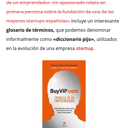
de un emprendedor. Un apasionado relato en
primera persona sobre la fundación de una de las
mayores startups españolas»
incluye un interesante
glosario de términos,
que podemos denominar
informalmente como
«diccionario pijo»,
utilizados
en
la evolución de una empresa
startup
.