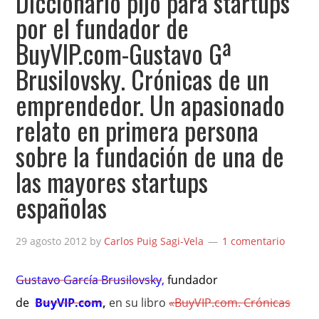
Diccionario pijo para startups
por el fundador de
BuyVIP.com-Gustavo Gª
Brusilovsky. Crónicas de un
emprendedor. Un apasionado
relato en primera persona
sobre la fundación de una de
las mayores startups
españolas
29 agosto 2012
by
Carlos Puig Sagi-Vela
1 comentario
Gustavo García Brusilovsky
,
fundador
de
BuyVIP.com
,
en su libro
«BuyVIP.com. Crónicas