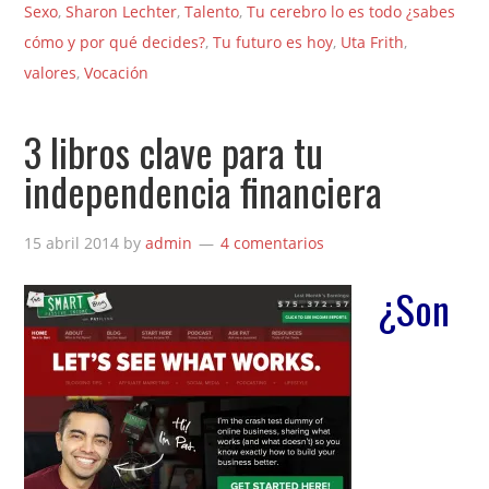
Sexo
,
Sharon Lechter
,
Talento
,
Tu cerebro lo es todo ¿sabes
cómo y por qué decides?
,
Tu futuro es hoy
,
Uta Frith
,
valores
,
Vocación
3 libros clave para tu
independencia financiera
15 abril 2014
by
admin
4 comentarios
¿Son