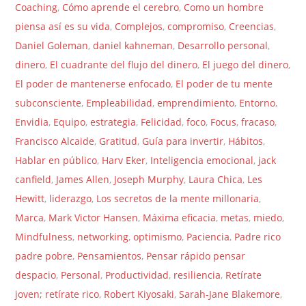
Coaching
,
Cómo aprende el cerebro
,
Como un hombre
piensa así es su vida
,
Complejos
,
compromiso
,
Creencias
,
Daniel Goleman
,
daniel kahneman
,
Desarrollo personal
,
dinero
,
El cuadrante del flujo del dinero
,
El juego del dinero
,
El poder de mantenerse enfocado
,
El poder de tu mente
subconsciente
,
Empleabilidad
,
emprendimiento
,
Entorno
,
Envidia
,
Equipo
,
estrategia
,
Felicidad
,
foco
,
Focus
,
fracaso
,
Francisco Alcaide
,
Gratitud
,
Guía para invertir
,
Hábitos
,
Hablar en público
,
Harv Eker
,
Inteligencia emocional
,
jack
canfield
,
James Allen
,
Joseph Murphy
,
Laura Chica
,
Les
Hewitt
,
liderazgo
,
Los secretos de la mente millonaria
,
Marca
,
Mark Victor Hansen
,
Máxima eficacia
,
metas
,
miedo
,
Mindfulness
,
networking
,
optimismo
,
Paciencia
,
Padre rico
padre pobre
,
Pensamientos
,
Pensar rápido pensar
despacio
,
Personal
,
Productividad
,
resiliencia
,
Retírate
joven; retírate rico
,
Robert Kiyosaki
,
Sarah-Jane Blakemore
,