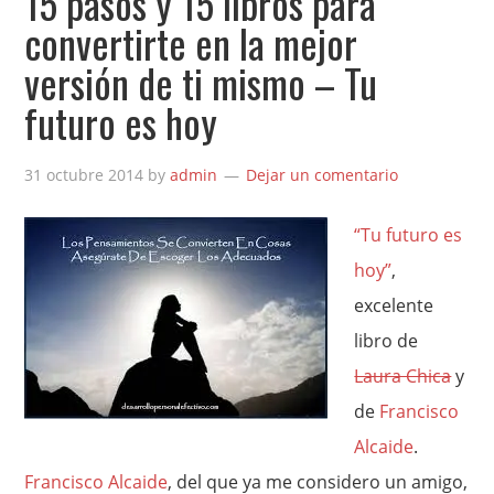
15 pasos y 15 libros para
convertirte en la mejor
versión de ti mismo – Tu
futuro es hoy
31 octubre 2014
by
admin
Dejar un comentario
“Tu futuro es
hoy”
,
excelente
libro de
Laura Chica
y
de
Francisco
Alcaide
.
Francisco Alcaide
, del que ya me considero un amigo,