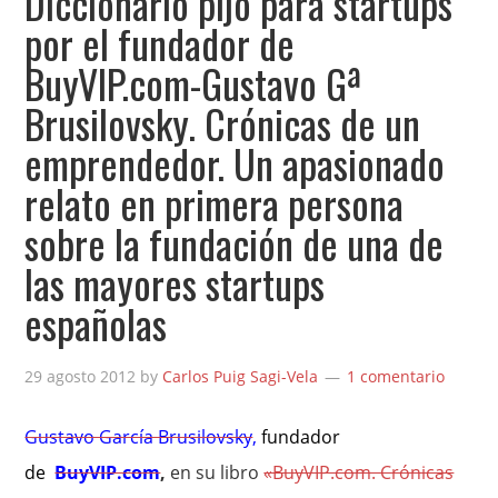
Diccionario pijo para startups
por el fundador de
BuyVIP.com-Gustavo Gª
Brusilovsky. Crónicas de un
emprendedor. Un apasionado
relato en primera persona
sobre la fundación de una de
las mayores startups
españolas
29 agosto 2012
by
Carlos Puig Sagi-Vela
1 comentario
Gustavo García Brusilovsky
,
fundador
de
BuyVIP.com
,
en su libro
«BuyVIP.com. Crónicas