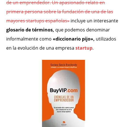
de un emprendedor. Un apasionado relato en
primera persona sobre la fundación de una de las
mayores startups españolas»
incluye un interesante
glosario de términos,
que podemos denominar
informalmente como
«diccionario pijo»,
utilizados
en
la evolución de una empresa
startup
.