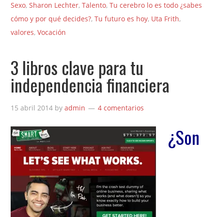
Sexo
,
Sharon Lechter
,
Talento
,
Tu cerebro lo es todo ¿sabes
cómo y por qué decides?
,
Tu futuro es hoy
,
Uta Frith
,
valores
,
Vocación
3 libros clave para tu
independencia financiera
15 abril 2014
by
admin
4 comentarios
¿Son