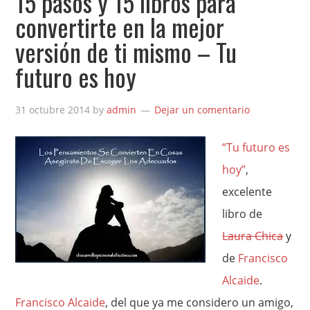
15 pasos y 15 libros para
convertirte en la mejor
versión de ti mismo – Tu
futuro es hoy
31 octubre 2014
by
admin
Dejar un comentario
“Tu futuro es
hoy”
,
excelente
libro de
Laura Chica
y
de
Francisco
Alcaide
.
Francisco Alcaide
, del que ya me considero un amigo,