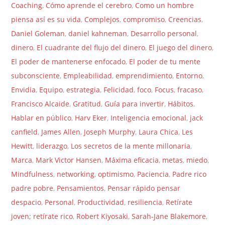
Coaching
,
Cómo aprende el cerebro
,
Como un hombre
piensa así es su vida
,
Complejos
,
compromiso
,
Creencias
,
Daniel Goleman
,
daniel kahneman
,
Desarrollo personal
,
dinero
,
El cuadrante del flujo del dinero
,
El juego del dinero
,
El poder de mantenerse enfocado
,
El poder de tu mente
subconsciente
,
Empleabilidad
,
emprendimiento
,
Entorno
,
Envidia
,
Equipo
,
estrategia
,
Felicidad
,
foco
,
Focus
,
fracaso
,
Francisco Alcaide
,
Gratitud
,
Guía para invertir
,
Hábitos
,
Hablar en público
,
Harv Eker
,
Inteligencia emocional
,
jack
canfield
,
James Allen
,
Joseph Murphy
,
Laura Chica
,
Les
Hewitt
,
liderazgo
,
Los secretos de la mente millonaria
,
Marca
,
Mark Victor Hansen
,
Máxima eficacia
,
metas
,
miedo
,
Mindfulness
,
networking
,
optimismo
,
Paciencia
,
Padre rico
padre pobre
,
Pensamientos
,
Pensar rápido pensar
despacio
,
Personal
,
Productividad
,
resiliencia
,
Retírate
joven; retírate rico
,
Robert Kiyosaki
,
Sarah-Jane Blakemore
,