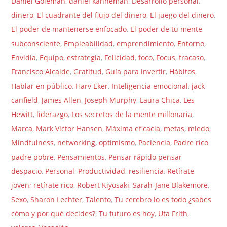
Daniel Goleman
,
daniel kahneman
,
Desarrollo personal
,
dinero
,
El cuadrante del flujo del dinero
,
El juego del dinero
,
El poder de mantenerse enfocado
,
El poder de tu mente
subconsciente
,
Empleabilidad
,
emprendimiento
,
Entorno
,
Envidia
,
Equipo
,
estrategia
,
Felicidad
,
foco
,
Focus
,
fracaso
,
Francisco Alcaide
,
Gratitud
,
Guía para invertir
,
Hábitos
,
Hablar en público
,
Harv Eker
,
Inteligencia emocional
,
jack
canfield
,
James Allen
,
Joseph Murphy
,
Laura Chica
,
Les
Hewitt
,
liderazgo
,
Los secretos de la mente millonaria
,
Marca
,
Mark Victor Hansen
,
Máxima eficacia
,
metas
,
miedo
,
Mindfulness
,
networking
,
optimismo
,
Paciencia
,
Padre rico
padre pobre
,
Pensamientos
,
Pensar rápido pensar
despacio
,
Personal
,
Productividad
,
resiliencia
,
Retírate
joven; retírate rico
,
Robert Kiyosaki
,
Sarah-Jane Blakemore
,
Sexo
,
Sharon Lechter
,
Talento
,
Tu cerebro lo es todo ¿sabes
cómo y por qué decides?
,
Tu futuro es hoy
,
Uta Frith
,