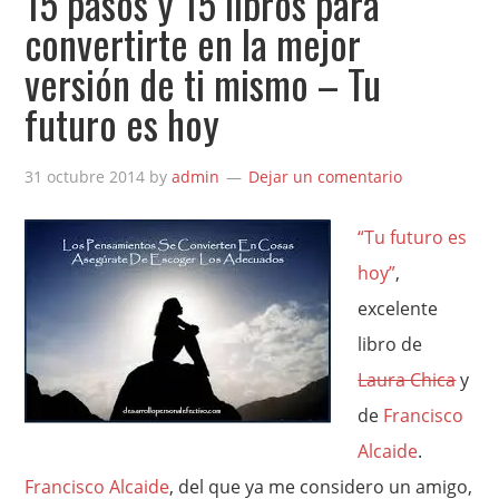
15 pasos y 15 libros para
convertirte en la mejor
versión de ti mismo – Tu
futuro es hoy
31 octubre 2014
by
admin
Dejar un comentario
“Tu futuro es
hoy”
,
excelente
libro de
Laura Chica
y
de
Francisco
Alcaide
.
Francisco Alcaide
, del que ya me considero un amigo,