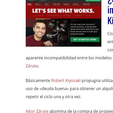
i
K
Co
en
co
aparente incompatibilidad entre los modelos
Zárate
.
Básicamente
Robert Kiyosaki
propugna utiliza
uso de «deuda buena» para obtener un alquile
repetir el ciclo una y otra vez.
Aitor Zárate
abomina de la compra de propied