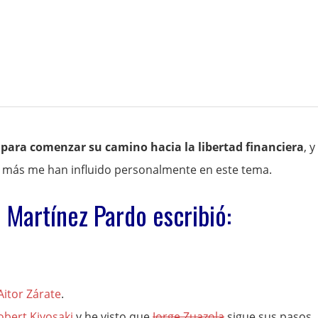
s para comenzar su camino hacia la libertad financiera
, y
 más me han influido personalmente en este tema.
é Martínez Pardo escribió:
Aitor Zárate
.
obert Kiyosaki
y he visto que
Jorge Zuazola
sigue sus pasos