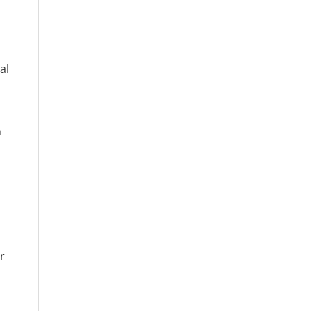
al
n
r