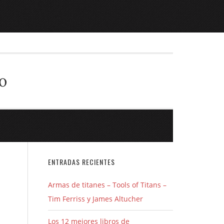
o
ENTRADAS RECIENTES
Armas de titanes – Tools of Titans –
Tim Ferriss y James Altucher
Los 12 mejores libros de