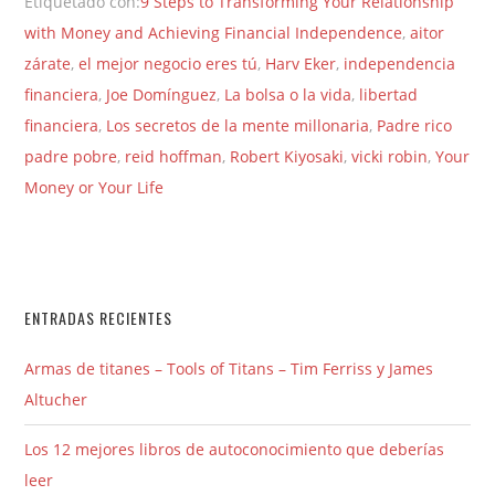
Etiquetado con:
9 Steps to Transforming Your Relationship
with Money and Achieving Financial Independence
,
aitor
zárate
,
el mejor negocio eres tú
,
Harv Eker
,
independencia
financiera
,
Joe Domínguez
,
La bolsa o la vida
,
libertad
financiera
,
Los secretos de la mente millonaria
,
Padre rico
padre pobre
,
reid hoffman
,
Robert Kiyosaki
,
vicki robin
,
Your
Money or Your Life
ENTRADAS RECIENTES
Armas de titanes – Tools of Titans – Tim Ferriss y James
Altucher
Los 12 mejores libros de autoconocimiento que deberías
leer