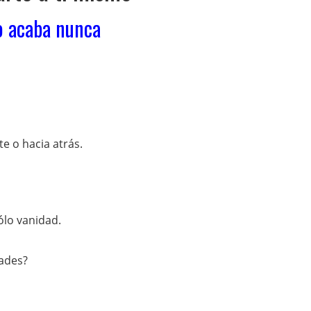
o acaba nunca
e o hacia atrás.
ólo vanidad.
dades?