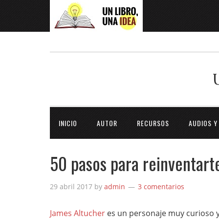
INICIO
AUTOR
RECURSOS
AUDIOS Y
50 pasos para reinventart
29 abril 2017
by
admin
3 comentarios
James Altucher
es un personaje muy curioso y