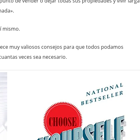
punto de vender o dejar todas sus propiedades y vivir larga
mada».
sí mismo.
frece muy valiosos consejos para que todos podamos
uantas veces sea necesario.