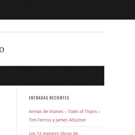
o
ENTRADAS RECIENTES
Armas de titanes – Tools of Titans –
Tim Ferriss y James Altucher
Los 12 mejores libros de