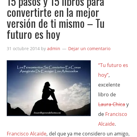
15 pasos y 15 libros para
convertirte en la mejor
versión de ti mismo – Tu
futuro es hoy
31 octubre 2014
by
admin
Dejar un comentario
“Tu futuro es
hoy”
,
excelente
libro de
Laura Chica
y
de
Francisco
Alcaide
.
Francisco Alcaide
, del que ya me considero un amigo,