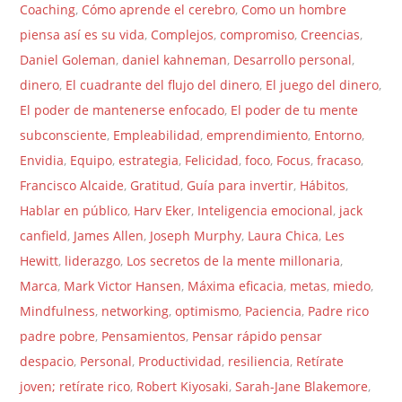
Coaching
,
Cómo aprende el cerebro
,
Como un hombre
piensa así es su vida
,
Complejos
,
compromiso
,
Creencias
,
Daniel Goleman
,
daniel kahneman
,
Desarrollo personal
,
dinero
,
El cuadrante del flujo del dinero
,
El juego del dinero
,
El poder de mantenerse enfocado
,
El poder de tu mente
subconsciente
,
Empleabilidad
,
emprendimiento
,
Entorno
,
Envidia
,
Equipo
,
estrategia
,
Felicidad
,
foco
,
Focus
,
fracaso
,
Francisco Alcaide
,
Gratitud
,
Guía para invertir
,
Hábitos
,
Hablar en público
,
Harv Eker
,
Inteligencia emocional
,
jack
canfield
,
James Allen
,
Joseph Murphy
,
Laura Chica
,
Les
Hewitt
,
liderazgo
,
Los secretos de la mente millonaria
,
Marca
,
Mark Victor Hansen
,
Máxima eficacia
,
metas
,
miedo
,
Mindfulness
,
networking
,
optimismo
,
Paciencia
,
Padre rico
padre pobre
,
Pensamientos
,
Pensar rápido pensar
despacio
,
Personal
,
Productividad
,
resiliencia
,
Retírate
joven; retírate rico
,
Robert Kiyosaki
,
Sarah-Jane Blakemore
,