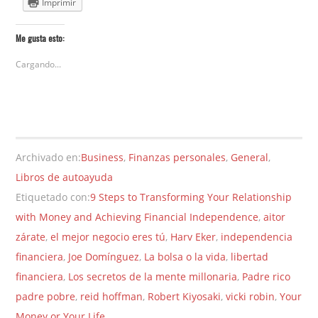
Imprimir
Me gusta esto:
Cargando...
Archivado en:
Business
,
Finanzas personales
,
General
,
Libros de autoayuda
Etiquetado con:
9 Steps to Transforming Your Relationship
with Money and Achieving Financial Independence
,
aitor
zárate
,
el mejor negocio eres tú
,
Harv Eker
,
independencia
financiera
,
Joe Domínguez
,
La bolsa o la vida
,
libertad
financiera
,
Los secretos de la mente millonaria
,
Padre rico
padre pobre
,
reid hoffman
,
Robert Kiyosaki
,
vicki robin
,
Your
Money or Your Life