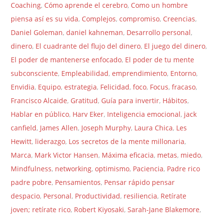
Coaching
,
Cómo aprende el cerebro
,
Como un hombre
piensa así es su vida
,
Complejos
,
compromiso
,
Creencias
,
Daniel Goleman
,
daniel kahneman
,
Desarrollo personal
,
dinero
,
El cuadrante del flujo del dinero
,
El juego del dinero
,
El poder de mantenerse enfocado
,
El poder de tu mente
subconsciente
,
Empleabilidad
,
emprendimiento
,
Entorno
,
Envidia
,
Equipo
,
estrategia
,
Felicidad
,
foco
,
Focus
,
fracaso
,
Francisco Alcaide
,
Gratitud
,
Guía para invertir
,
Hábitos
,
Hablar en público
,
Harv Eker
,
Inteligencia emocional
,
jack
canfield
,
James Allen
,
Joseph Murphy
,
Laura Chica
,
Les
Hewitt
,
liderazgo
,
Los secretos de la mente millonaria
,
Marca
,
Mark Victor Hansen
,
Máxima eficacia
,
metas
,
miedo
,
Mindfulness
,
networking
,
optimismo
,
Paciencia
,
Padre rico
padre pobre
,
Pensamientos
,
Pensar rápido pensar
despacio
,
Personal
,
Productividad
,
resiliencia
,
Retírate
joven; retírate rico
,
Robert Kiyosaki
,
Sarah-Jane Blakemore
,