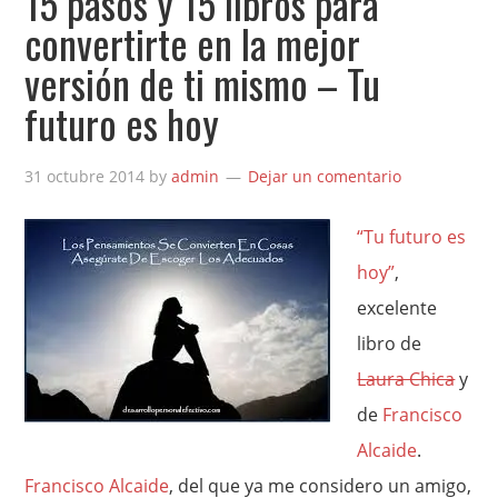
15 pasos y 15 libros para
convertirte en la mejor
versión de ti mismo – Tu
futuro es hoy
31 octubre 2014
by
admin
Dejar un comentario
“Tu futuro es
hoy”
,
excelente
libro de
Laura Chica
y
de
Francisco
Alcaide
.
Francisco Alcaide
, del que ya me considero un amigo,