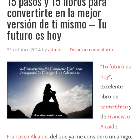
15 pasos y 15 libros para
convertirte en la mejor
versión de ti mismo – Tu
futuro es hoy
31 octubre 2014
by
admin
Dejar un comentario
“Tu futuro es
hoy”
,
excelente
libro de
Laura Chica
y
de
Francisco
Alcaide
.
Francisco Alcaide
, del que ya me considero un amigo,