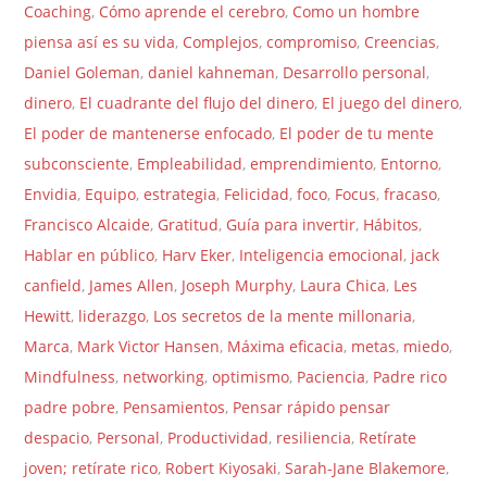
Coaching
,
Cómo aprende el cerebro
,
Como un hombre
piensa así es su vida
,
Complejos
,
compromiso
,
Creencias
,
Daniel Goleman
,
daniel kahneman
,
Desarrollo personal
,
dinero
,
El cuadrante del flujo del dinero
,
El juego del dinero
,
El poder de mantenerse enfocado
,
El poder de tu mente
subconsciente
,
Empleabilidad
,
emprendimiento
,
Entorno
,
Envidia
,
Equipo
,
estrategia
,
Felicidad
,
foco
,
Focus
,
fracaso
,
Francisco Alcaide
,
Gratitud
,
Guía para invertir
,
Hábitos
,
Hablar en público
,
Harv Eker
,
Inteligencia emocional
,
jack
canfield
,
James Allen
,
Joseph Murphy
,
Laura Chica
,
Les
Hewitt
,
liderazgo
,
Los secretos de la mente millonaria
,
Marca
,
Mark Victor Hansen
,
Máxima eficacia
,
metas
,
miedo
,
Mindfulness
,
networking
,
optimismo
,
Paciencia
,
Padre rico
padre pobre
,
Pensamientos
,
Pensar rápido pensar
despacio
,
Personal
,
Productividad
,
resiliencia
,
Retírate
joven; retírate rico
,
Robert Kiyosaki
,
Sarah-Jane Blakemore
,