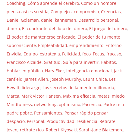
Coaching
,
Cómo aprende el cerebro
,
Como un hombre
piensa así es su vida
,
Complejos
,
compromiso
,
Creencias
,
Daniel Goleman
,
daniel kahneman
,
Desarrollo personal
,
dinero
,
El cuadrante del flujo del dinero
,
El juego del dinero
,
El poder de mantenerse enfocado
,
El poder de tu mente
subconsciente
,
Empleabilidad
,
emprendimiento
,
Entorno
,
Envidia
,
Equipo
,
estrategia
,
Felicidad
,
foco
,
Focus
,
fracaso
,
Francisco Alcaide
,
Gratitud
,
Guía para invertir
,
Hábitos
,
Hablar en público
,
Harv Eker
,
Inteligencia emocional
,
jack
canfield
,
James Allen
,
Joseph Murphy
,
Laura Chica
,
Les
Hewitt
,
liderazgo
,
Los secretos de la mente millonaria
,
Marca
,
Mark Victor Hansen
,
Máxima eficacia
,
metas
,
miedo
,
Mindfulness
,
networking
,
optimismo
,
Paciencia
,
Padre rico
padre pobre
,
Pensamientos
,
Pensar rápido pensar
despacio
,
Personal
,
Productividad
,
resiliencia
,
Retírate
joven; retírate rico
,
Robert Kiyosaki
,
Sarah-Jane Blakemore
,