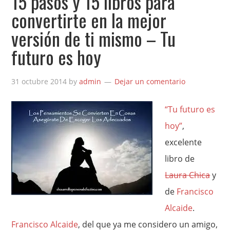
15 pasos y 15 libros para
convertirte en la mejor
versión de ti mismo – Tu
futuro es hoy
31 octubre 2014
by
admin
Dejar un comentario
“Tu futuro es
hoy”
,
excelente
libro de
Laura Chica
y
de
Francisco
Alcaide
.
Francisco Alcaide
, del que ya me considero un amigo,