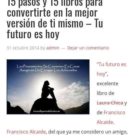
15 pasos y 15 libros para
convertirte en la mejor
versión de ti mismo – Tu
futuro es hoy
31 octubre 2014
by
admin
Dejar un comentario
“Tu futuro es
hoy”
,
excelente
libro de
Laura Chica
y
de
Francisco
Alcaide
.
Francisco Alcaide
, del que ya me considero un amigo,