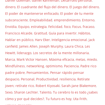
Daniel Goleman
,
daniel kahneman
,
Desarrollo personal
,
dinero
,
El cuadrante del flujo del dinero
,
El juego del dinero
,
El poder de mantenerse enfocado
,
El poder de tu mente
subconsciente
,
Empleabilidad
,
emprendimiento
,
Entorno
,
Envidia
,
Equipo
,
estrategia
,
Felicidad
,
foco
,
Focus
,
fracaso
,
Francisco Alcaide
,
Gratitud
,
Guía para invertir
,
Hábitos
,
Hablar en público
,
Harv Eker
,
Inteligencia emocional
,
jack
canfield
,
James Allen
,
Joseph Murphy
,
Laura Chica
,
Les
Hewitt
,
liderazgo
,
Los secretos de la mente millonaria
,
Marca
,
Mark Victor Hansen
,
Máxima eficacia
,
metas
,
miedo
,
Mindfulness
,
networking
,
optimismo
,
Paciencia
,
Padre rico
padre pobre
,
Pensamientos
,
Pensar rápido pensar
despacio
,
Personal
,
Productividad
,
resiliencia
,
Retírate
joven; retírate rico
,
Robert Kiyosaki
,
Sarah-Jane Blakemore
,
Sexo
,
Sharon Lechter
,
Talento
,
Tu cerebro lo es todo ¿sabes
cómo y por qué decides?
,
Tu futuro es hoy
,
Uta Frith
,