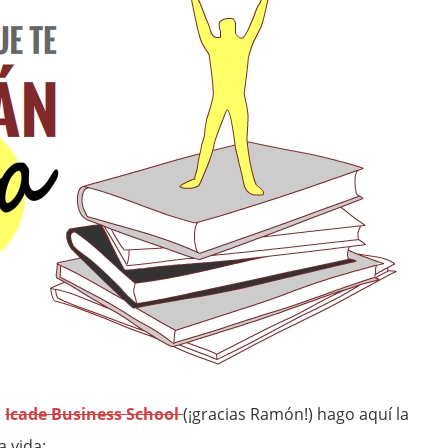
e
Icade Business School
(¡gracias Ramón!) hago aquí la
a vida: