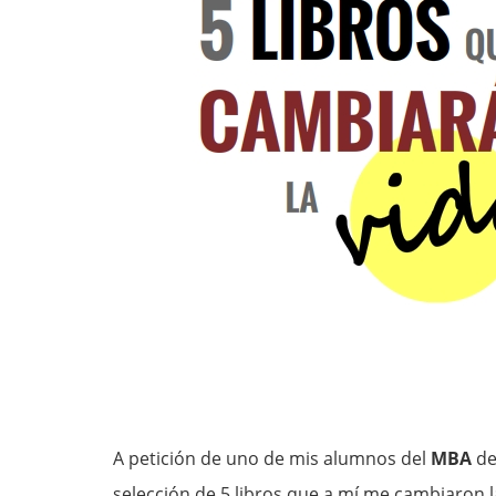
A petición de uno de mis alumnos del
MBA
d
selección de 5 libros que a mí me cambiaron l