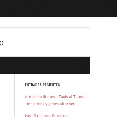
o
ENTRADAS RECIENTES
Armas de titanes – Tools of Titans –
Tim Ferriss y James Altucher
Los 12 mejores libros de