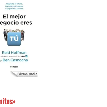
mites»