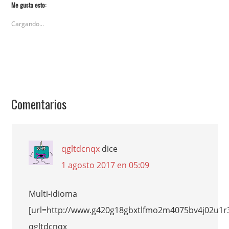
Me gusta esto:
Cargando...
Comentarios
qgltdcnqx
dice
1 agosto 2017 en 05:09
Multi-idioma
[url=http://www.g420g18gbxtlfmo2m4075bv4j02u1r31
qgltdcnqx