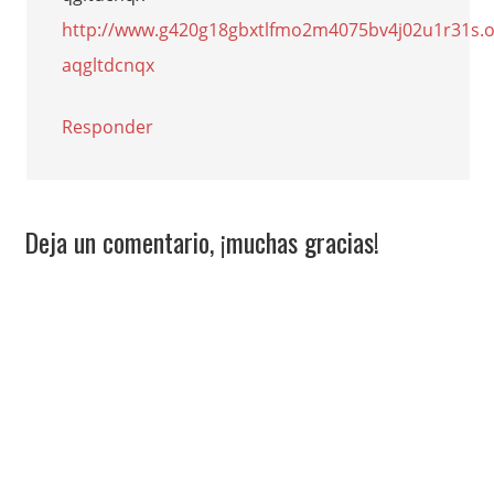
http://www.g420g18gbxtlfmo2m4075bv4j02u1r31s.o
aqgltdcnqx
Responder
Deja un comentario, ¡muchas gracias!