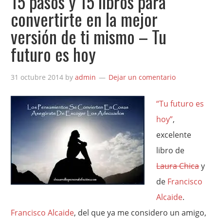
15 pasos y 15 libros para
convertirte en la mejor
versión de ti mismo – Tu
futuro es hoy
31 octubre 2014
by
admin
Dejar un comentario
“Tu futuro es
hoy”
,
excelente
libro de
Laura Chica
y
de
Francisco
Alcaide
.
Francisco Alcaide
, del que ya me considero un amigo,