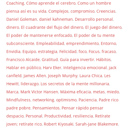
Coaching
,
Cómo aprende el cerebro
,
Como un hombre
piensa así es su vida
,
Complejos
,
compromiso
,
Creencias
,
Daniel Goleman
,
daniel kahneman
,
Desarrollo personal
,
dinero
,
El cuadrante del flujo del dinero
,
El juego del dinero
,
El poder de mantenerse enfocado
,
El poder de tu mente
subconsciente
,
Empleabilidad
,
emprendimiento
,
Entorno
,
Envidia
,
Equipo
,
estrategia
,
Felicidad
,
foco
,
Focus
,
fracaso
,
Francisco Alcaide
,
Gratitud
,
Guía para invertir
,
Hábitos
,
Hablar en público
,
Harv Eker
,
Inteligencia emocional
,
jack
canfield
,
James Allen
,
Joseph Murphy
,
Laura Chica
,
Les
Hewitt
,
liderazgo
,
Los secretos de la mente millonaria
,
Marca
,
Mark Victor Hansen
,
Máxima eficacia
,
metas
,
miedo
,
Mindfulness
,
networking
,
optimismo
,
Paciencia
,
Padre rico
padre pobre
,
Pensamientos
,
Pensar rápido pensar
despacio
,
Personal
,
Productividad
,
resiliencia
,
Retírate
joven; retírate rico
,
Robert Kiyosaki
,
Sarah-Jane Blakemore
,