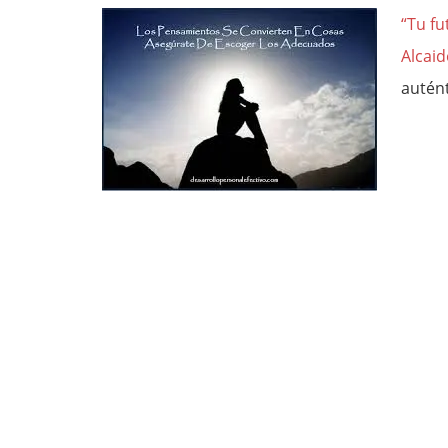
“Tu fu
Alcaid
autént