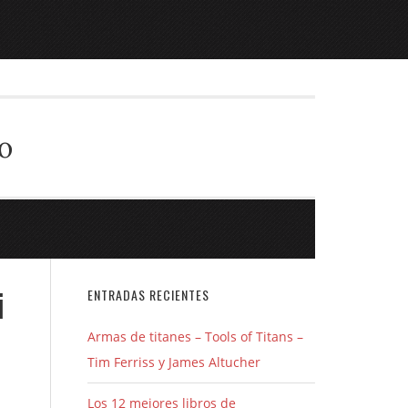
o
i
ENTRADAS RECIENTES
Armas de titanes – Tools of Titans –
Tim Ferriss y James Altucher
Los 12 mejores libros de