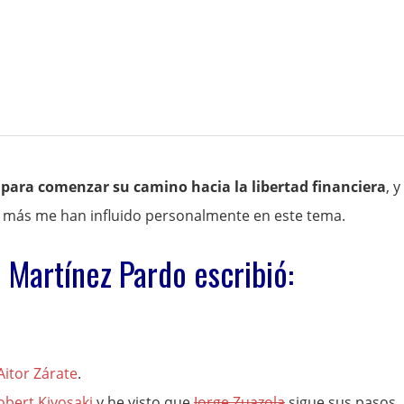
s para comenzar su camino hacia la libertad financiera
, y
 más me han influido personalmente en este tema.
é Martínez Pardo escribió:
Aitor Zárate
.
obert Kiyosaki
y he visto que
Jorge Zuazola
sigue sus pasos