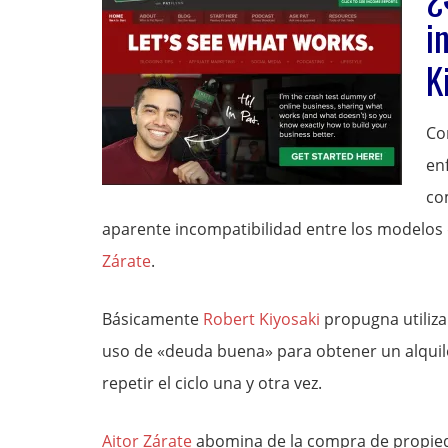
i
K
Co
en
co
aparente incompatibilidad entre los modelos
Zárate
.
Básicamente
Robert Kiyosaki
propugna utiliza
uso de «deuda buena» para obtener un alquile
repetir el ciclo una y otra vez.
Aitor Zárate
abomina de la compra de propied