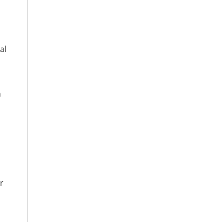
al
n
r