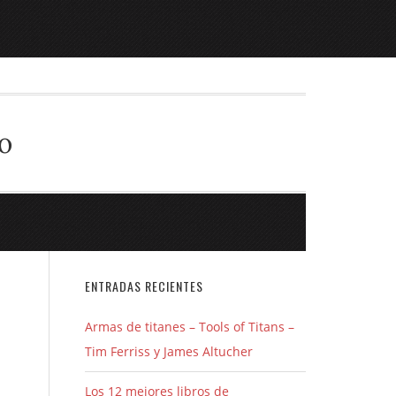
o
ENTRADAS RECIENTES
Armas de titanes – Tools of Titans –
Tim Ferriss y James Altucher
Los 12 mejores libros de