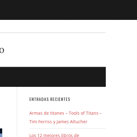
o
r
ENTRADAS RECIENTES
Armas de titanes – Tools of Titans –
Tim Ferriss y James Altucher
Los 12 mejores libros de