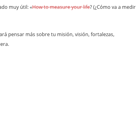
do muy útil: «
How to measure your life
? (¿Cómo va a medir
ará pensar más sobre tu misión, visión, fortalezas,
era.