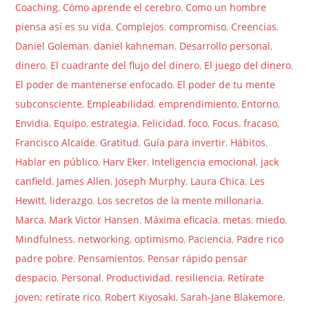
Coaching
,
Cómo aprende el cerebro
,
Como un hombre
piensa así es su vida
,
Complejos
,
compromiso
,
Creencias
,
Daniel Goleman
,
daniel kahneman
,
Desarrollo personal
,
dinero
,
El cuadrante del flujo del dinero
,
El juego del dinero
,
El poder de mantenerse enfocado
,
El poder de tu mente
subconsciente
,
Empleabilidad
,
emprendimiento
,
Entorno
,
Envidia
,
Equipo
,
estrategia
,
Felicidad
,
foco
,
Focus
,
fracaso
,
Francisco Alcaide
,
Gratitud
,
Guía para invertir
,
Hábitos
,
Hablar en público
,
Harv Eker
,
Inteligencia emocional
,
jack
canfield
,
James Allen
,
Joseph Murphy
,
Laura Chica
,
Les
Hewitt
,
liderazgo
,
Los secretos de la mente millonaria
,
Marca
,
Mark Victor Hansen
,
Máxima eficacia
,
metas
,
miedo
,
Mindfulness
,
networking
,
optimismo
,
Paciencia
,
Padre rico
padre pobre
,
Pensamientos
,
Pensar rápido pensar
despacio
,
Personal
,
Productividad
,
resiliencia
,
Retírate
joven; retírate rico
,
Robert Kiyosaki
,
Sarah-Jane Blakemore
,