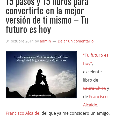
15 pasos y 15 libros para
convertirte en la mejor
versión de ti mismo – Tu
futuro es hoy
31 octubre 2014
by
admin
Dejar un comentario
“Tu futuro es
hoy”
,
excelente
libro de
Laura Chica
y
de
Francisco
Alcaide
.
Francisco Alcaide
, del que ya me considero un amigo,