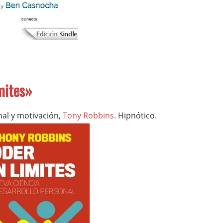
mites»
nal y motivación,
Tony Robbins
. Hipnótico.