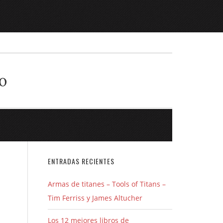
o
ENTRADAS RECIENTES
Armas de titanes – Tools of Titans –
Tim Ferriss y James Altucher
Los 12 mejores libros de