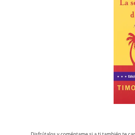
Disfrútalos y coméntame si a ti también te ca