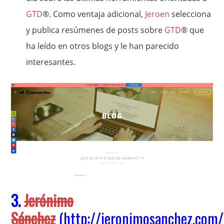
GTD
®. Como ventaja adicional,
Jeroen
selecciona
y publica resúmenes de posts sobre
GTD
® que
ha leído en otros blogs y le han parecido
interesantes.
3.
Jerónimo
Sánchez
(
http://jeronimosanchez.com/