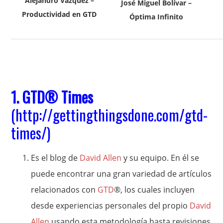
Alejandro Vázquez –
José Miguel Bolívar –
Productividad en GTD
Óptima Infinito
1.
GTD
® Times
(
http://gettingthingsdone.com/gtd-
times/
)
Es el blog de
David Allen
y su equipo. En él se
puede encontrar una gran variedad de artículos
relacionados con
GTD
®, los cuales incluyen
desde experiencias personales del propio
David
Allen
usando esta metodología hasta revisiones