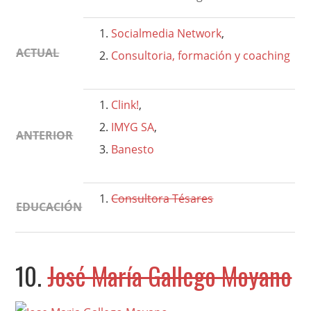
Socialmedia Network
,
ACTUAL
Consultoria, formación y coaching
Clink!
,
IMYG SA
,
ANTERIOR
Banesto
Consultora Tésares
EDUCACIÓN
10.
José María Gallego Moyano