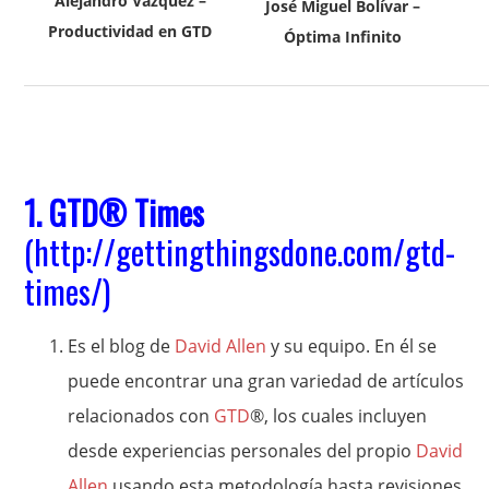
Alejandro Vázquez –
José Miguel Bolívar –
Productividad en GTD
Óptima Infinito
1.
GTD
® Times
(
http://gettingthingsdone.com/gtd-
times/
)
Es el blog de
David Allen
y su equipo. En él se
puede encontrar una gran variedad de artículos
relacionados con
GTD
®, los cuales incluyen
desde experiencias personales del propio
David
Allen
usando esta metodología hasta revisiones