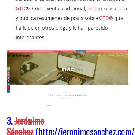
GTD
®. Como ventaja adicional,
Jeroen
selecciona
y publica resúmenes de posts sobre
GTD
® que
ha leído en otros blogs y le han parecido
interesantes.
3.
Jerónimo
Sánchez
(
http://jeronimosanchez.com/