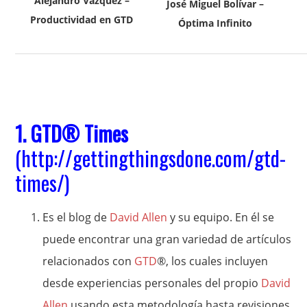
Alejandro Vázquez –
José Miguel Bolívar –
Productividad en GTD
Óptima Infinito
1.
GTD
® Times
(
http://gettingthingsdone.com/gtd-
times/
)
Es el blog de
David Allen
y su equipo. En él se
puede encontrar una gran variedad de artículos
relacionados con
GTD
®, los cuales incluyen
desde experiencias personales del propio
David
Allen
usando esta metodología hasta revisiones