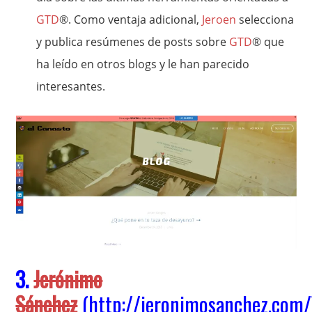
GTD
®. Como ventaja adicional,
Jeroen
selecciona
y publica resúmenes de posts sobre
GTD
® que
ha leído en otros blogs y le han parecido
interesantes.
3.
Jerónimo
Sánchez
(
http://jeronimosanchez.com/