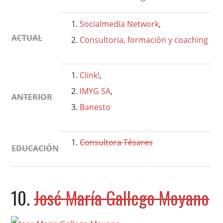
Socialmedia Network
,
ACTUAL
Consultoria, formación y coaching
Clink!
,
IMYG SA
,
ANTERIOR
Banesto
Consultora Tésares
EDUCACIÓN
10.
José María Gallego Moyano