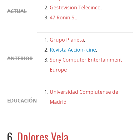
Gestevision Telecinco
,
ACTUAL
47 Ronin SL
Grupo Planeta
,
Revista Accion- cine
,
ANTERIOR
Sony Computer Entertainment
Europe
Universidad Complutense de
EDUCACIÓN
Madrid
6.
Dolores Vela