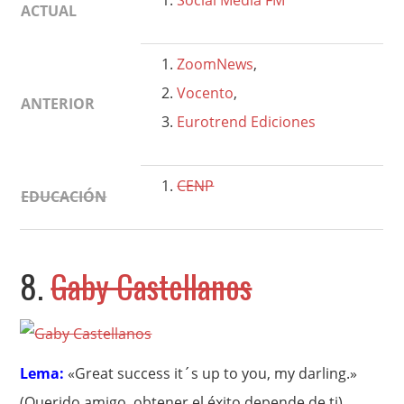
Social Media FM
ACTUAL
ZoomNews
,
Vocento
,
ANTERIOR
Eurotrend Ediciones
CENP
EDUCACIÓN
8.
Gaby Castellanos
Lema:
«Great success it´s up to you, my darling.»
(Querido amigo, obtener el éxito depende de ti)