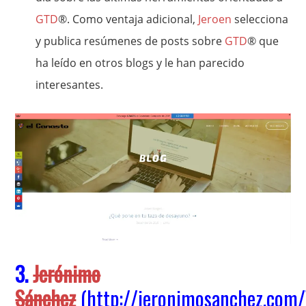
GTD
®. Como ventaja adicional,
Jeroen
selecciona
y publica resúmenes de posts sobre
GTD
® que
ha leído en otros blogs y le han parecido
interesantes.
3.
Jerónimo
Sánchez
(
http://jeronimosanchez.com/