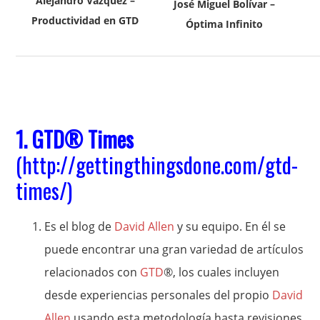
Alejandro Vázquez –
José Miguel Bolívar –
Productividad en GTD
Óptima Infinito
1.
GTD
® Times
(
http://gettingthingsdone.com/gtd-
times/
)
Es el blog de
David Allen
y su equipo. En él se
puede encontrar una gran variedad de artículos
relacionados con
GTD
®, los cuales incluyen
desde experiencias personales del propio
David
Allen
usando esta metodología hasta revisiones