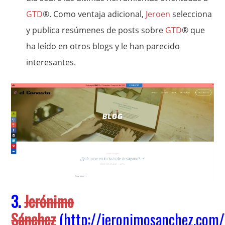
GTD
®. Como ventaja adicional,
Jeroen
selecciona
y publica resúmenes de posts sobre
GTD
® que
ha leído en otros blogs y le han parecido
interesantes.
3.
Jerónimo
Sánchez
(
http://jeronimosanchez.com/