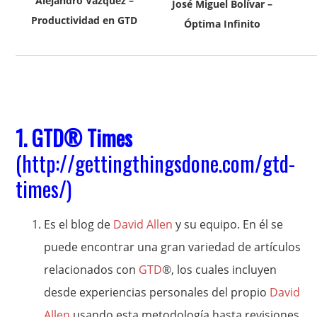
Alejandro Vázquez –
José Miguel Bolívar –
Productividad en GTD
Óptima Infinito
1.
GTD
® Times
(
http://gettingthingsdone.com/gtd-
times/
)
Es el blog de
David Allen
y su equipo. En él se
puede encontrar una gran variedad de artículos
relacionados con
GTD
®, los cuales incluyen
desde experiencias personales del propio
David
Allen
usando esta metodología hasta revisiones