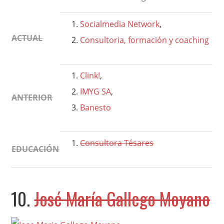
Socialmedia Network
,
ACTUAL
Consultoria, formación y coaching
Clink!
,
IMYG SA
,
ANTERIOR
Banesto
Consultora Tésares
EDUCACIÓN
10.
José María Gallego Moyano