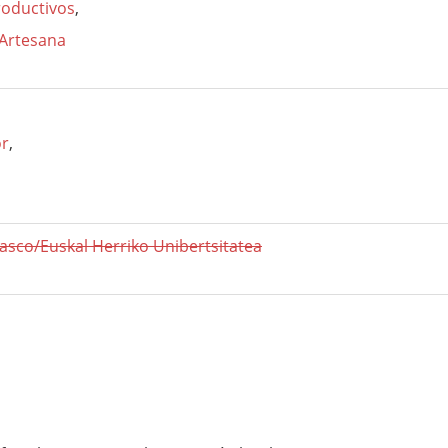
roductivos
,
 Artesana
or
,
Vasco/Euskal Herriko Unibertsitatea