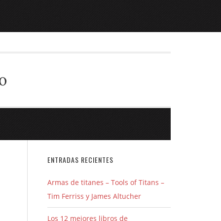
o
ENTRADAS RECIENTES
Armas de titanes – Tools of Titans –
Tim Ferriss y James Altucher
Los 12 mejores libros de